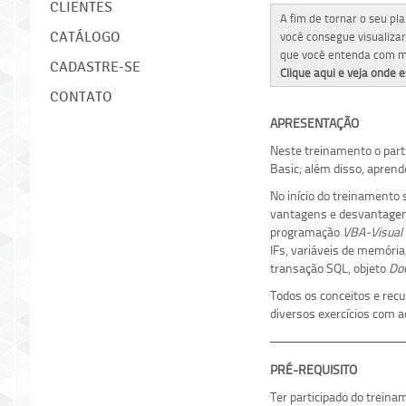
CLIENTES
A fim de tornar o seu p
você consegue visualiza
CATÁLOGO
que você entenda com ma
CADASTRE-SE
Clique aqui e veja onde e
CONTATO
APRESENTAÇÃO
Neste treinamento o part
Basic; além disso, apren
No início do treinamento
vantagens e desvantagem 
programação
VBA-Visual 
IFs, variáveis de memóri
transação SQL, objeto
Do
Todos os conceitos e recu
diversos exercícios com 
PRÉ-REQUISITO
Ter participado do trein