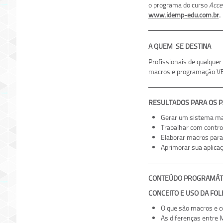
o programa do curso
Acce
www.idemp-edu.com.br
.
A QUEM SE DESTINA
Profissionais de qualque
macros e programação V
RESULTADOS PARA OS P
Gerar um sistema mai
Trabalhar com contro
Elaborar macros para 
Aprimorar sua aplica
CONTEÚDO PROGRAMÁT
CONCEITO E USO DA FO
O que são macros e co
As diferenças entre 