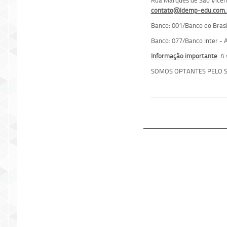
Rua Marquês de São Vicente
contato@idemp-edu.com.
Banco: 001/Banco do Brasil
Banco: 077/Banco Inter - A
Informação importante
: A
SOMOS OPTANTES PELO S