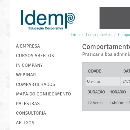
Início
/
Cursos abertos
/
Compor
IDEMP
Comportamento
A EMPRESA
Praticar a boa admini
CURSOS ABERTOS
IN COMPANY
CIDADE
DA
WEBINAR
On-line
21/
COMPARTILHADOS
DURAÇÃO
HORÁRIO
MAPA DO CONHECIMENTO
12 horas
14h00min 
PALESTRAS
CONSULTORIA
ARTIGOS