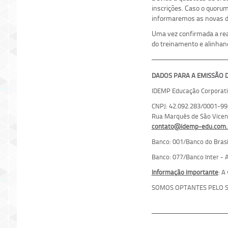
inscrições. Caso o quoru
informaremos as novas da
Uma vez confirmada a real
do treinamento e alinhan
DADOS PARA A EMISSÃO DE
IDEMP Educação Corporati
CNPJ: 42.092.283/0001-99;
Rua Marquês de São Vicente
contato@idemp-edu.com.
Banco: 001/Banco do Brasil
Banco: 077/Banco Inter - A
Informação importante
: A
SOMOS OPTANTES PELO S