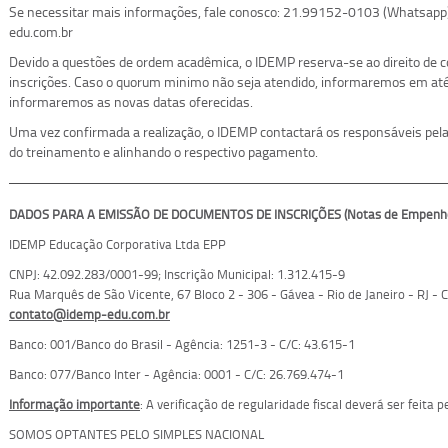
Se necessitar mais informações, fale conosco: 21.99152-0103 (Whatsapp
edu.com.br
Devido a questões de ordem acadêmica, o IDEMP reserva-se ao direito de
inscrições. Caso o quorum minimo não seja atendido, informaremos em até 
informaremos as novas datas oferecidas.
Uma vez confirmada a realização, o IDEMP contactará os responsáveis pelas
do treinamento e alinhando o respectivo pagamento.
DADOS PARA A EMISSÃO DE DOCUMENTOS DE INSCRIÇÕES (Notas de Empenho, 
IDEMP Educação Corporativa Ltda EPP
CNPJ: 42.092.283/0001-99; Inscrição Municipal:
1.312.415-9
Rua Marquês de São Vicente, 67 Bloco 2 - 306 - Gávea - Rio de Janeiro - RJ -
contato@idemp-edu.com.br
Banco: 001/Banco do Brasil - Agência: 1251-3 - C/C: 43.615-1
Banco: 077/Banco Inter - Agência: 0001 - C/C: 26.769.474-1
Informação importante
: A verificação de regularidade fiscal deverá ser feita
SOMOS OPTANTES PELO SIMPLES NACIONAL