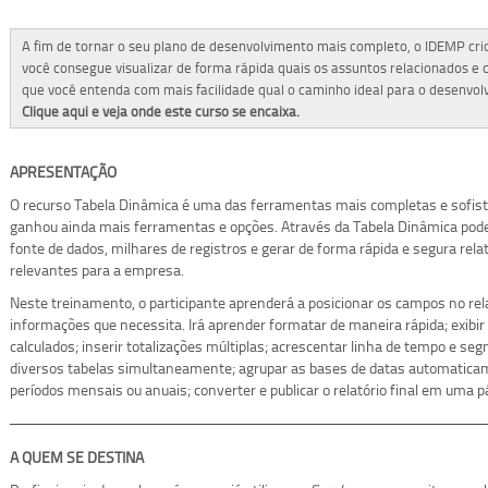
A fim de tornar o seu plano de desenvolvimento mais completo, o IDEMP cr
você consegue visualizar de forma rápida quais os assuntos relacionados e
que você entenda com mais facilidade qual o caminho ideal para o desenvo
Clique aqui e veja onde este curso se encaixa.
APRESENTAÇÃO
O recurso Tabela Dinâmica é uma das ferramentas mais completas e sofisti
ganhou ainda mais ferramentas e opções. Através da Tabela Dinâmica podem
fonte de dados, milhares de registros e gerar de forma rápida e segura rel
relevantes para a empresa.
Neste treinamento, o participante aprenderá a posicionar os campos no re
informações que necessita. Irá aprender formatar de maneira rápida; exibir 
calculados; inserir totalizações múltiplas; acrescentar linha de tempo e s
diversos tabelas simultaneamente; agrupar as bases de datas automatic
períodos mensais ou anuais; converter e publicar o relatório final em uma 
A QUEM SE DESTINA