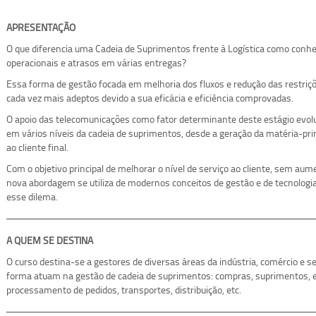
APRESENTAÇÃO
O que diferencia uma Cadeia de Suprimentos frente à Logística como con
operacionais e atrasos em várias entregas?
Essa forma de gestão focada em melhoria dos fluxos e redução das restriçõ
cada vez mais adeptos devido a sua eficácia e eficiência comprovadas.
O apoio das telecomunicações como fator determinante deste estágio evolut
em vários níveis da cadeia de suprimentos, desde a geração da matéria-pri
ao cliente final.
Com o objetivo principal de melhorar o nível de serviço ao cliente, sem aume
nova abordagem se utiliza de modernos conceitos de gestão e de tecnologi
esse dilema.
A QUEM SE DESTINA
O curso destina-se a gestores de diversas áreas da indústria, comércio e s
forma atuam na gestão de cadeia de suprimentos: compras, suprimentos,
processamento de pedidos, transportes, distribuição, etc.