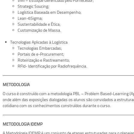
VMI – Estoque Gerenciado pelo Fornecedor;
Strategic Soucing;
Logística Baseada em Desempenho;
Lean-6Sigma;
Sustentabilidade e Ética;
Customização de Massa.
Tecnologias Aplicadas à Logística
Tecnologias Embarcadas;
Portais de e-Procurement;
Roteirização e Rastreamento;
RFId- Identificação por Radiofrequência.
METODOLOGIA
O curso é construído com a metodologia PBL – Problem Based-Learning (
onde além das exposições dialogadas os alunos são convidados a estrutura
cotidiano com os conhecimentos construídos durante o curso.
METODOLOGIA IDEMP
A Metodologia IDEMP é um conjunto de etapas estruturadas para o planej