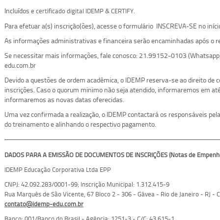
Incluídos
.
e certificado digital IDEMP & CERTIFY
Para efetuar a(s) inscrição(ões), acesse o formulário INSCREVA-SE no iníci
As informações administrativas e financeira serão encaminhadas após o re
Se necessitar mais informações, fale conosco: 21.99152-0103 (Whatsapp
edu.com.br
Devido a questões de ordem acadêmica, o IDEMP reserva-se ao direito de
inscrições. Caso o quorum minimo não seja atendido, informaremos em até 
informaremos as novas datas oferecidas.
Uma vez confirmada a realização, o IDEMP contactará os responsáveis pelas
do treinamento e alinhando o respectivo pagamento.
DADOS PARA A EMISSÃO DE DOCUMENTOS DE INSCRIÇÕES (Notas de Empenho, 
IDEMP Educação Corporativa Ltda EPP
CNPJ: 42.092.283/0001-99; Inscrição Municipal:
1.312.415-9
Rua Marquês de São Vicente, 67 Bloco 2 - 306 - Gávea - Rio de Janeiro - RJ -
contato@idemp-edu.com.br
Banco: 001/Banco do Brasil - Agência: 1251-3 - C/C: 43.615-1