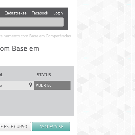
Cadastre-se
Facebook
Login
 Treinamento com Base em Competências
 com Base em
AL
STATUS
e
ABERTA
UE ESTE CURSO
INSCREVA-SE