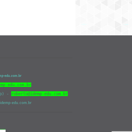
emp-edu.com.br
emp-edu.com.br
pp) -
roberto@idemp-edu.com.br
o@idemp-edu.com.br