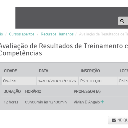
io
/
Cursos abertos
/
Recursos Humanos
/
Avaliação de Resultados de
Avaliação de Resultados de Treinamento
Competências
CIDADE
DATA
INSCRIÇÃO
LOC
On-line
14/09/26 a 17/09/26
R$ 1.200,00
Onlin
DURAÇÃO
HORÁRIO
PROFESSOR (A)
12 horas
09h00min às 12h00min
Vivian D'Angelo
INDIQ