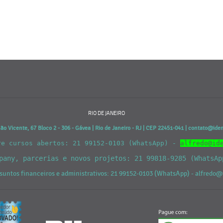
RIO DE JANEIRO
o Vicente, 67 Bloco 2 - 306 - Gávea | Rio de Janeiro - RJ | CEP 22451-041 | contato@id
re cursos abertos: 21 99152-0103 (WhatsApp) -
alfredo@id
mpany, parcerias e novos projetos: 21 99818-9285 (WhatsA
suntos financeiros e administrativos: 21 99152-0103 (WhatsApp) - alfred