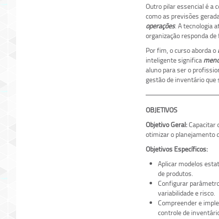
Outro pilar essencial é a
como as previsões gerad
operações
. A tecnologia 
organização responda de 
Por fim, o curso aborda o
inteligente significa
menos
aluno para ser o profissi
gestão de inventário que 
OBJETIVOS
Objetivo Geral:
Capacitar o
otimizar o planejamento d
Objetivos Específicos:
Aplicar modelos estat
de produtos.
Configurar parâmetro
variabilidade e risco.
Compreender e implem
controle de inventário