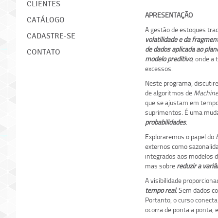
CLIENTES
APRESENTAÇÃO
CATÁLOGO
A gestão de estoques trad
CADASTRE-SE
volatilidade e da fragmen
de dados aplicada ao pla
CONTATO
modelo preditivo
, onde a 
excessos.
Neste programa, discuti
de algoritmos de
Machine
que se ajustam em tempo
suprimentos. É uma muda
probabilidades
.
Exploraremos o papel do
externos como sazonalida
integrados aos modelos de
mas sobre
reduzir a vari
A visibilidade proporcion
tempo real
. Sem dados con
Portanto, o curso conect
ocorra de ponta a ponta, 