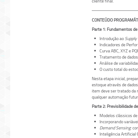
cliente final.
CONTEÚDO PROGRAMÁT
Parte 1: Fundamentos de 
Introdução ao
Supply 
Indicadores de Perfor
Curva ABC, XYZ e PQR
Tratamento de dados: 
Análise de variabili
O custo total do esto
Nesta etapa inicial, prep
estoque através de dados
item deve ser tratado da
qualquer automação futur
Parte 2: Previsibilidade d
Modelos clássicos de
Incorporando variávei
Demand Sensing
: co
Inteligência Artifici