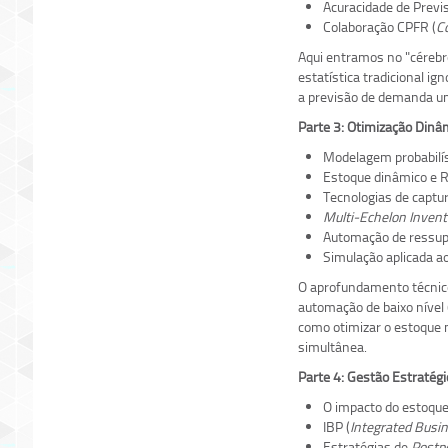
Acuracidade de Previs
Colaboração CPFR (
Co
Aqui entramos no "cérebr
estatística tradicional i
a previsão de demanda um 
Parte 3: Otimização Dinâ
Modelagem probabilís
Estoque dinâmico e R
Tecnologias de captur
Multi-Echelon Invent
Automação de ressupr
Simulação aplicada a
O aprofundamento técnico 
automação de baixo nível
como otimizar o estoque 
simultânea.
Parte 4: Gestão Estratégi
O impacto do estoque 
IBP (
Integrated Busi
Estratégias de
Postp