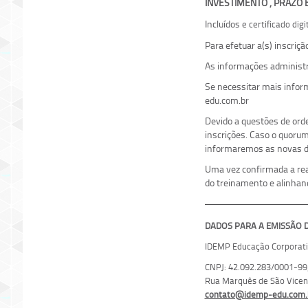
INVESTIMENTO , PRAZO
Incluídos
e certificado dig
Para efetuar a(s) inscriç
As informações administr
Se necessitar mais info
edu.com.br
Devido a questões de ord
inscrições. Caso o quoru
informaremos as novas da
Uma vez confirmada a real
do treinamento e alinhan
DADOS PARA A EMISSÃO DE
IDEMP Educação Corporati
CNPJ: 42.092.283/0001-99;
Rua Marquês de São Vicente
contato@idemp-edu.com.