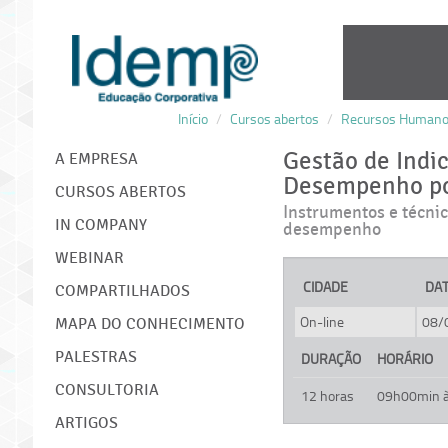
Início
/
Cursos abertos
/
Recursos Human
IDEMP
Gestão de Indi
A EMPRESA
Desempenho po
CURSOS ABERTOS
Instrumentos e técnic
IN COMPANY
desempenho
WEBINAR
CIDADE
DA
COMPARTILHADOS
On-line
08/
MAPA DO CONHECIMENTO
PALESTRAS
DURAÇÃO
HORÁRIO
CONSULTORIA
12 horas
09h00min 
ARTIGOS