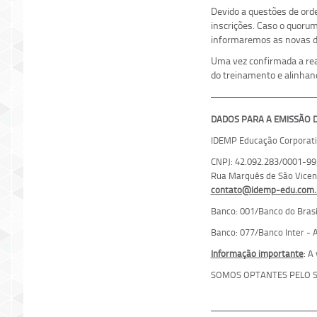
Devido a questões de ord
inscrições. Caso o quoru
informaremos as novas da
Uma vez confirmada a real
do treinamento e alinhan
DADOS PARA A EMISSÃO DE
IDEMP Educação Corporati
CNPJ: 42.092.283/0001-99;
Rua Marquês de São Vicente
contato@idemp-edu.com.
Banco: 001/Banco do Brasil
Banco: 077/Banco Inter - A
Informação importante
: A
SOMOS OPTANTES PELO S