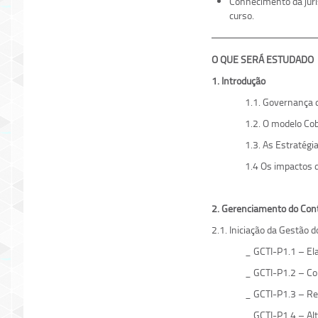
Conhecimento da juri
curso.
O QUE SERÁ
1. Introdução
1.1. Governança d
1.2. O modelo Cob
1.3. As Estratégi
1.4 Os impactos d
2. Gerenciamento do Cont
2.1. Iniciação da Gestão d
_ GCTI-P1.1 – Ela
_ GCTI-P1.2 – Con
_ GCTI-P1.3 – Rea
_ GCTI-P1.4 – Alt