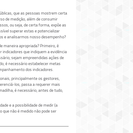
públicas, que as pessoas mostrem certa
esso de medição, além de consumir
sos, ou seja, de certa forma, expõe as
ível superar estas e potencializar
mos e analisarmos nosso desempenho?
e maneira apropriada? Primeiro, é
r indicadores que indiquem a evidência
essário, sejam empreendidas ações de
do, é necessário estabelecer metas
companhamento dos indicadores.
onais, principalmente os gestores,
renciá-los, passa a requerer mais
adilha, é necessário, antes de tudo,
dade e a possibilidade de medir (a
: o que não é medido não pode ser