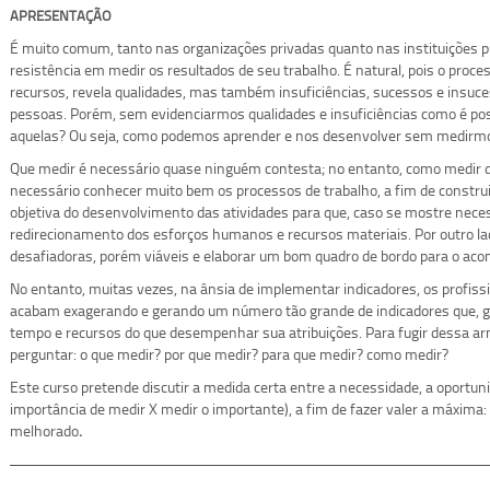
APRESENTAÇÃO
É muito comum, tanto nas organizações privadas quanto nas instituições 
resistência em medir os resultados de seu trabalho. É natural, pois o proc
recursos, revela qualidades, mas também insuficiências, sucessos e insuces
pessoas. Porém, sem evidenciarmos qualidades e insuficiências como é poss
aquelas? Ou seja, como podemos aprender e nos desenvolver sem medir
Que medir é necessário quase ninguém contesta; no entanto, como medir d
necessário conhecer muito bem os processos de trabalho, a fim de construi
objetiva do desenvolvimento das atividades para que, caso se mostre nec
redirecionamento dos esforços humanos e recursos materiais. Por outro la
desafiadoras, porém viáveis e elaborar um bom quadro de bordo para o a
No entanto, muitas vezes, na ânsia de implementar indicadores, os profissi
acabam exagerando e gerando um número tão grande de indicadores que, ge
tempo e recursos do que desempenhar sua atribuições. Para fugir dessa arm
perguntar: o que medir? por que medir? para que medir? como medir?
Este curso pretende discutir a medida certa entre a necessidade, a oportuni
importância de medir X medir o importante), a fim de fazer valer a máxima
melhorado
.