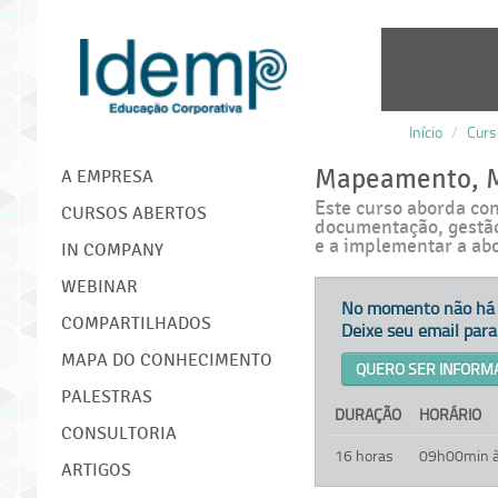
Início
/
Curs
IDEMP
Mapeamento, M
A EMPRESA
Este curso aborda co
CURSOS ABERTOS
documentação, gestão
e a implementar a ab
IN COMPANY
WEBINAR
No momento não há t
COMPARTILHADOS
Deixe seu email par
MAPA DO CONHECIMENTO
QUERO SER INFORM
PALESTRAS
DURAÇÃO
HORÁRIO
CONSULTORIA
16 horas
09h00min 
ARTIGOS