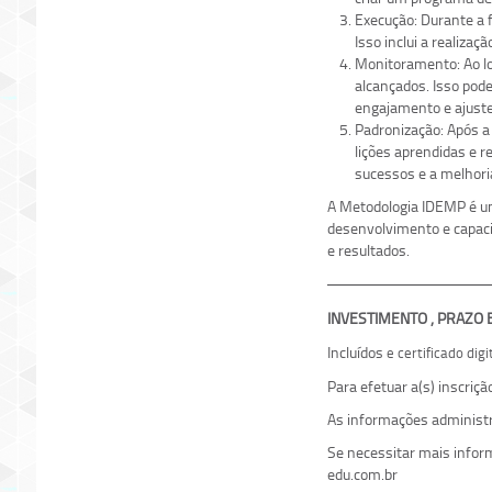
Execução: Durante a 
Isso inclui a realiza
Monitoramento: Ao lo
alcançados. Isso pod
engajamento e ajuste
Padronização: Após a
lições aprendidas e r
sucessos e a melhori
A Metodologia IDEMP é um
desenvolvimento e capaci
e resultados.
INVESTIMENTO , PRAZO
Incluídos
e certificado dig
Para efetuar a(s) inscriç
As informações administr
Se necessitar mais info
edu.com.br