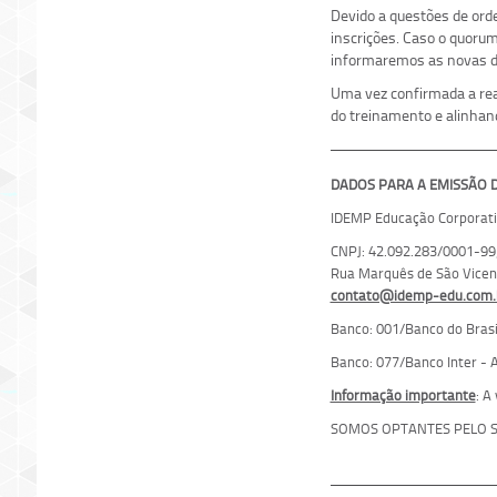
Devido a questões de ord
inscrições. Caso o quoru
informaremos as novas da
Uma vez confirmada a real
do treinamento e alinhan
DADOS PARA A EMISSÃO DE
IDEMP Educação Corporati
CNPJ: 42.092.283/0001-99;
Rua Marquês de São Vicente
contato@idemp-edu.com.
Banco: 001/Banco do Brasil
Banco: 077/Banco Inter - A
Informação importante
: A
SOMOS OPTANTES PELO S