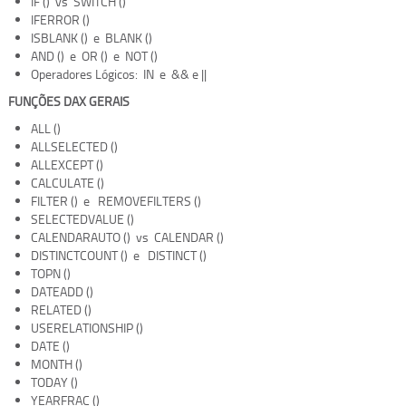
IF () vs SWITCH ()
IFERROR ()
ISBLANK () e BLANK ()
AND () e OR () e NOT ()
Operadores Lógicos: IN e && e ||
FUNÇÕES DAX GERAIS
ALL ()
ALLSELECTED ()
ALLEXCEPT ()
CALCULATE ()
FILTER () e REMOVEFILTERS ()
SELECTEDVALUE ()
CALENDARAUTO () vs CALENDAR ()
DISTINCTCOUNT () e DISTINCT ()
TOPN ()
DATEADD ()
RELATED ()
USERELATIONSHIP ()
DATE ()
MONTH ()
TODAY ()
YEARFRAC ()