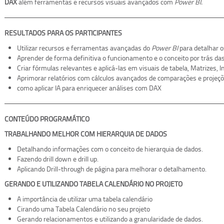
DAX
além ferramentas e recursos visuais avançados com
Power BI.
RESULTADOS PARA OS PARTICIPANTES
Utilizar recursos e ferramentas avançadas do
Power BI
para detalhar o
Aprender de forma definitiva o funcionamento e o conceito por trás da
Criar fórmulas relevantes e aplicá-las em visuais de tabela, Matrizes, I
Aprimorar relatórios com cálculos avançados de comparações e projeçõ
como aplicar IA para enriquecer análises com DAX
CONTEÚDO PROGRAMÁTICO
TRABALHANDO MELHOR COM HIERARQUIA DE DADOS
Detalhando informações com o conceito de hierarquia de dados.
Fazendo drill down e drill up.
Aplicando Drill-through de página para melhorar o detalhamento.
GERANDO E UTILIZANDO TABELA CALENDÁRIO NO PROJETO
A importância de utilizar uma tabela calendário
Cirando uma Tabela Calendário no seu projeto
Gerando relacionamentos e utilizando a granularidade de dados.