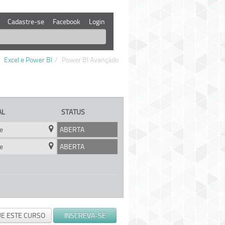
Cadastre-se
Facebook
Login
Excel e Power BI
/
Power BI Avançado
AL
STATUS
e
ABERTA
e
ABERTA
UE ESTE CURSO
INSCREVA-SE