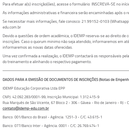
Para efetuar a(s) inscrição(ões), acesse o formulário INSCREVA-SE no iníci
As informações administrativas e financeira serão encaminhadas após o re
Se necessitar mais informações, fale conosco: 21.99152-0103 (Whatsapp
edu.com.br
Devido a questões de ordem acadêmica, o IDEMP reserva-se ao direito de
inscrições. Caso o quorum minimo não seja atendido, informaremos em até 
informaremos as novas datas oferecidas.
Uma vez confirmada a realização, o IDEMP contactará os responsáveis pelas
do treinamento e alinhando o respectivo pagamento.
DADOS PARA A EMISSÃO DE DOCUMENTOS DE INSCRIÇÕES (Notas de Empenho, 
IDEMP Educação Corporativa Ltda EPP
CNPJ: 42.092.283/0001-99; Inscrição Municipal:
1.312.415-9
Rua Marquês de São Vicente, 67 Bloco 2 - 306 - Gávea - Rio de Janeiro - RJ -
contato@idemp-edu.com.br
Banco: 001/Banco do Brasil - Agência: 1251-3 - C/C: 43.615-1
Banco: 077/Banco Inter - Agência: 0001 - C/C: 26.769.474-1