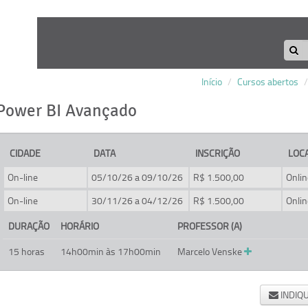
Início
/
Cursos abertos
/
Power BI Avançado
CIDADE
DATA
INSCRIÇÃO
LOC
On-line
05/10/26 a 09/10/26
R$ 1.500,00
Onlin
On-line
30/11/26 a 04/12/26
R$ 1.500,00
Onlin
DURAÇÃO
HORÁRIO
PROFESSOR (A)
15 horas
14h00min às 17h00min
Marcelo Venske
INDIQ