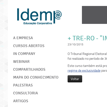
IDEMP
+ TRE-RO - 
A EMPRESA
23/10/2015
CURSOS ABERTOS
O Tribunal Regional Eleitor
IN COMPANY
foi realizado no período de
WEBINAR
Este curso também está pro
COMPARTILHADOS
regime de exclusividade
para
MAPA DO CONHECIMENTO
Voltar
PALESTRAS
CONSULTORIA
ARTIGOS