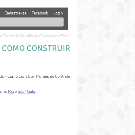
Cadastre-se
Facebook
Login
Construir Painéis de Controle no Excel"
- COMO CONSTRUIR
s - Como Construir Painéis de Controle
, no
Rio
e
São Paulo
.