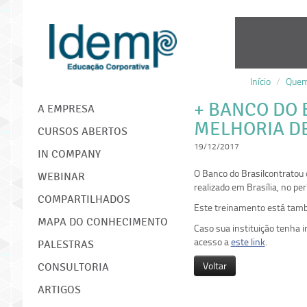
Início
/
Quem
IDEMP
+ BANCO DO 
A EMPRESA
MELHORIA D
CURSOS ABERTOS
19/12/2017
IN COMPANY
O Banco do Brasilcontratou
WEBINAR
realizado em Brasília, no pe
COMPARTILHADOS
Este treinamento está tamb
MAPA DO CONHECIMENTO
Caso sua instituição tenha 
acesso a
este link
.
PALESTRAS
Voltar
CONSULTORIA
ARTIGOS