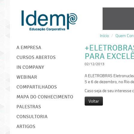
Início
/
Quem Cont
IDEMP
+ELETROBRA
A EMPRESA
PARA EXCEL
CURSOS ABERTOS
02/12/2013
IN COMPANY
A ELETROBRAS Eletronuclear 
WEBINAR
5 e 6 de dezembro, no Rio de
COMPARTILHADOS
Caso seja de seu interess
MAPA DO CONHECIMENTO
Voltar
PALESTRAS
CONSULTORIA
ARTIGOS