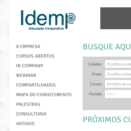
IDEMP
BUSQUE AQU
A EMPRESA
CURSOS ABERTOS
Cidades
Escolha a cid
IN COMPANY
Áreas
Escolha a áre
WEBINAR
Cursos
Escolha os cu
COMPARTILHADOS
Período
MAPA DO CONHECIMENTO
PALESTRAS
CONSULTORIA
PRÓXIMOS C
ARTIGOS