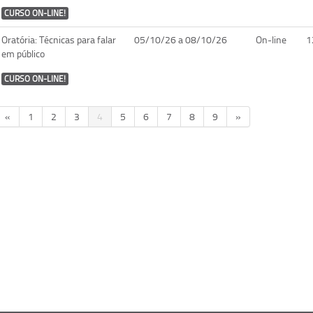
CURSO ON-LINE!
Oratória: Técnicas para falar
05/10/26 a 08/10/26
On-line
1
em público
CURSO ON-LINE!
«
1
2
3
4
5
6
7
8
9
»