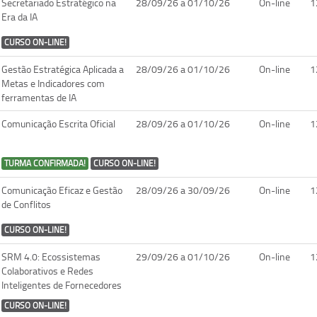
Secretariado Estratégico na
28/09/26 a 01/10/26
On-line
1
Era da IA
CURSO ON-LINE!
Gestão Estratégica Aplicada a
28/09/26 a 01/10/26
On-line
1
Metas e Indicadores com
ferramentas de IA
Comunicação Escrita Oficial
28/09/26 a 01/10/26
On-line
1
TURMA CONFIRMADA!
CURSO ON-LINE!
Comunicação Eficaz e Gestão
28/09/26 a 30/09/26
On-line
1
de Conflitos
CURSO ON-LINE!
SRM 4.0: Ecossistemas
29/09/26 a 01/10/26
On-line
1
Colaborativos e Redes
Inteligentes de Fornecedores
CURSO ON-LINE!