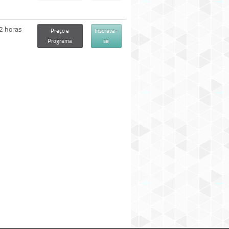
2 horas
Preço e
Inscreva-
Programa
se