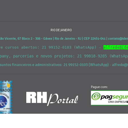
RIO DE JANEIRO
o Vicente, 67 Bloco 2 - 306 - Gávea | Rio de Janeiro - RJ | CEP 22451-041 | contato@id
re cursos abertos: 21 99152-0103 (WhatsApp) -
alfredo@id
mpany, parcerias e novos projetos: 21 99818-9285 (WhatsA
suntos financeiros e administrativos: 21 99152-0103 (WhatsApp) - alfred
Desenvolvido por
Conecte Estúdio Design